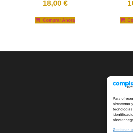
18,00
€
1
Comprar Ahora
Co
Para ofrecer
almacenar y/
tecnologías
identificaci
afectar nega
Gestionar lo