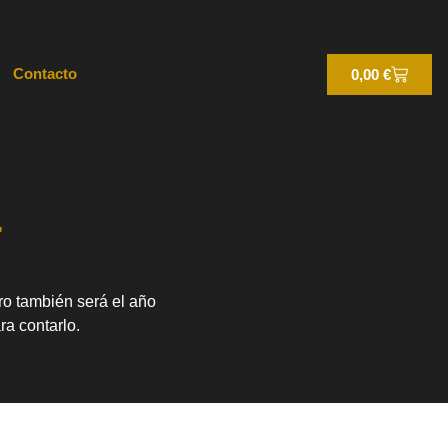
Contacto
0,00
€
4
ro también será el año
a contarlo.