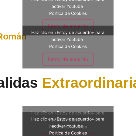
activar Youtube
Política de Cookies
Estoy de acuerdo
Haz clic en «Estoy de acuerdo» para
 Román
activar Youtube
Política de Cookies
Estoy de acuerdo
alidas
Extraordinari
Haz clic en «Estoy de acuerdo» para
Haz clic en «Estoy de acuerdo» para
activar Youtube
activar Youtube
Política de Cookies
Política de Cookies